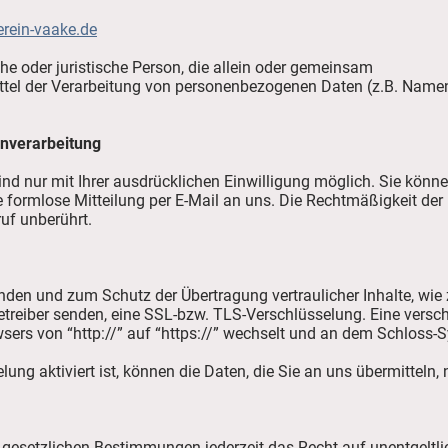
rein-vaake.de
iche oder juristische Person, die allein oder gemeinsam
tel der Verarbeitung von personenbezogenen Daten (z.B. Namen,
enverarbeitung
d nur mit Ihrer ausdrücklichen Einwilligung möglich. Sie können 
ne formlose Mitteilung per E-Mail an uns. Die Rechtmäßigkeit der
uf unberührt.
ünden und zum Schutz der Übertragung vertraulicher Inhalte, wie
betreiber senden, eine SSL-bzw. TLS-Verschlüsselung. Eine versc
sers von “http://” auf “https://” wechselt und an dem Schloss-S
ng aktiviert ist, können die Daten, die Sie an uns übermitteln, 
gesetzlichen Bestimmungen jederzeit das Recht auf unentgeltlic