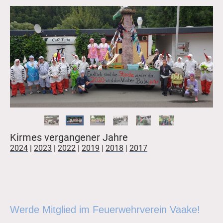
Kirmes vergangener Jahre
2024
|
2023
|
2022
|
2019
|
2018
|
2017
Werde Mitglied im Feuerwehrverein Vaake!